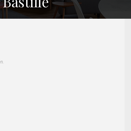
Bastille
n.